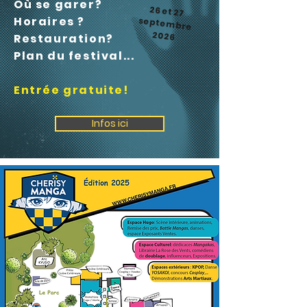
Où se garer?
26 et 27
septembre
Horaires ?
2026
Restauration?
Plan du festival...
Entrée gratuite!
Infos ici