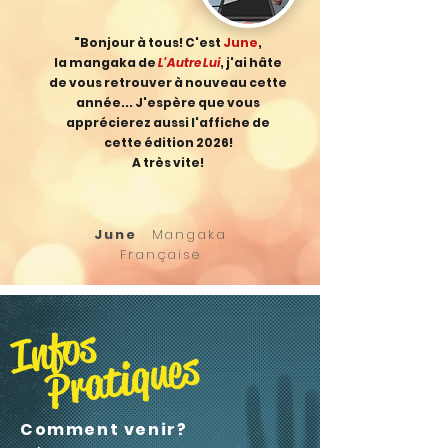
"Bonjour à tous! C'est
June
,
la mangaka de
L'Autre Lui
, j'ai hâte
de vous retrouver à nouveau cette
année... J'espère que vous
apprécierez aussi l'affiche de
cette édition 2026!
A très vite!
June
Mangaka
Française
Infos
Pratiques
Comment venir?