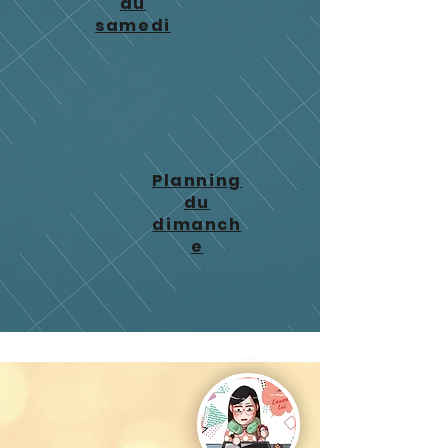
du
samedi
Planning
du
dimanch
e