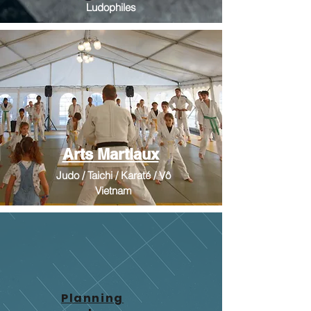
Ludophiles
Arts Martiaux
Judo / Taichi / Karaté / Vô
Vietnam
Planning