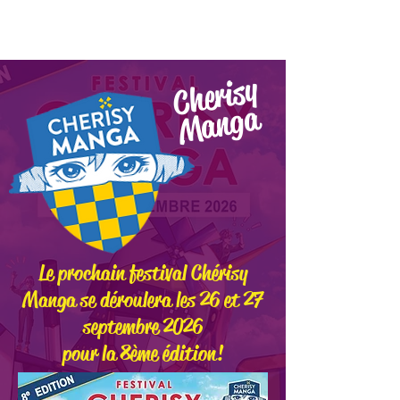
Festival Cherisy Manga BD
Cherisy
Manga
Le prochain festival Chérisy
Manga se déroulera les 26 et 27
septembre 2026
pour la 8ème édition!