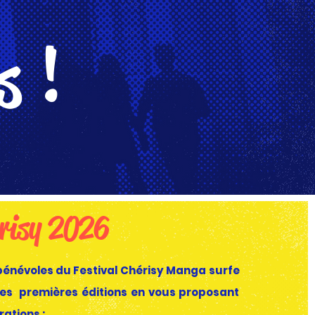
s !
risy 2026
bénévoles du Festival Chérisy Manga surfe
 des premières éditions en vous proposant
ations :