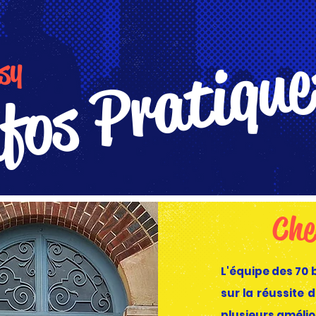
fos Pratique
sy
Che
L'équipe des 70 
sur la réussite
plusieurs amélior