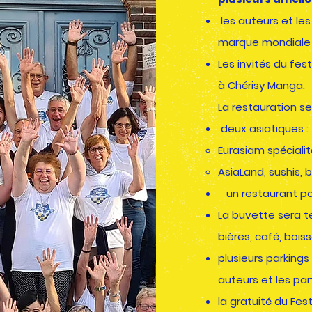
les auteurs et les
marque mondiale e
Les invités du fes
à Chérisy Manga.
La restauration se
deux asiatiques :
Eurasiam spéciali
AsiaLand, sushis, 
un restaurant po
La buvette sera te
bières, café, bois
plusieurs parkings
auteurs et les par
la gratuité du Fes