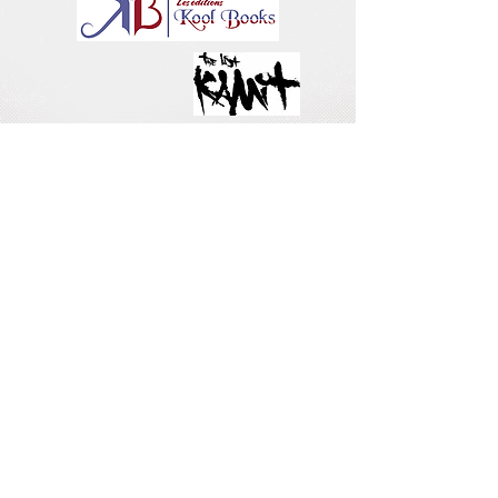
Ecoles des Arts Graphiques
Nous avons invité les écoles les plus
prestigieuses des arts graphiques. Les
étudiants présenteront leur formation
et animeront des ateliers pour les
visiteurs : dessins,
calligraphie, origami
….