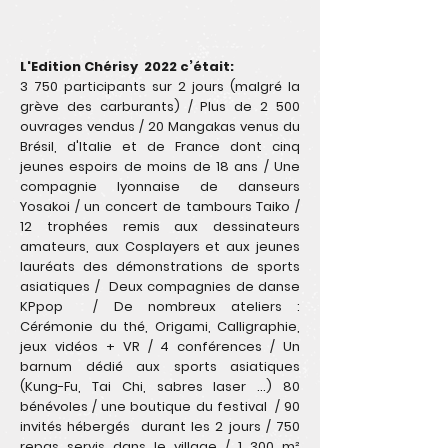
L'Edition Chérisy 2022 c’était:
3 750 participants sur 2 jours (malgré la
grève des carburants) / Plus de 2 500
ouvrages vendus / 20 Mangakas venus du
Brésil, d'Italie et de France dont cinq
jeunes espoirs de moins de 18 ans / Une
compagnie lyonnaise de danseurs
Yosakoi / un concert de tambours Taiko /
12 trophées remis aux dessinateurs
amateurs, aux Cosplayers et aux jeunes
lauréats des démonstrations de sports
asiatiques / Deux compagnies de danse
KPpop / De nombreux ateliers :
Cérémonie du thé, Origami, Calligraphie,
jeux vidéos + VR / 4 conférences / Un
barnum dédié aux sports asiatiques
(Kung-Fu, Tai Chi, sabres laser …) 80
bénévoles / une boutique du festival / 90
invités hébergés durant les 2 jours / 750
repas servis dans le village / 1 300 m²