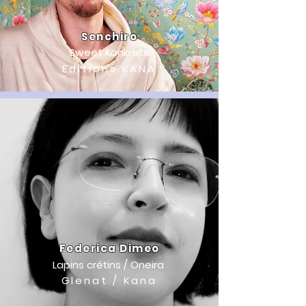
Senchiro
Sweet Konkrete
Editions KANA
Federica Dimeo
Lapins crétins / Oneira
Glenat / Kana