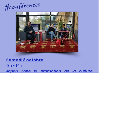
#conférences
Samedi 8 octobre
13h - 14h
Japan Zone la promotion de la culture
japonaise.
Une immersion proposée par Kévin
Mezerette, président de l'association
Japan Zone de la ville du Mans.
Samedi 8 octobre
16h15 - 17h30
Star Wars Normandy.
Découvrez l'univers Stars Wars
présenté par
Piecq Greg, président de l'association Stars
Wars Normandy.