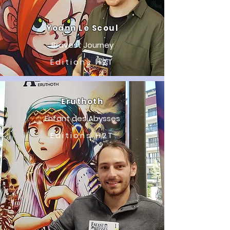
Yoann Le Scoul
Bravest Journey
Editions H2T
Eruthoth
Enfant des Abysses
Editions H2T