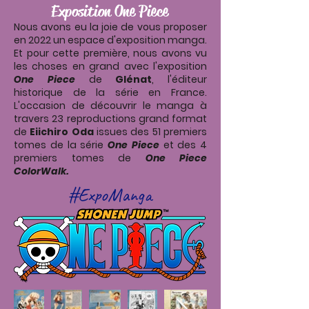
Exposition One Piece
Nous avons eu la joie de vous proposer
en 2022 un espace d'exposition manga.
Et pour cette première, nous avons vu
les choses en grand avec l'exposition
One Piece
de
Glénat
, l'éditeur
historique de la série en France.
L'occasion de découvrir le manga à
travers 23 reproductions grand format
de
Eiichiro Oda
issues des 51 premiers
tomes de la série
One Piece
et des 4
premiers tomes de
One Piece
ColorWalk.
#ExpoManga