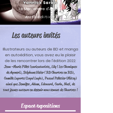
Yannick Sarkis
Le Mercenaire d'Argent
Autoédition
Les auteurs invités
Illustrateurs ou auteurs de BD et manga
en autoédition, vous avez eu le plaisir
de les rencontrer lors de l'édition 2022:
Jean -Marie Pillet (caricaturiste, Lily ( Les Choniques
de Ayoneri), Stéphane Vivier ( BD Chartres en BD),
Camille Laporte (Loyal Laylo), Pascal Pelletier (Mitsy)
ainsi que Jennifer, Adam, Edouard, Carla, Nael, de
tout jeunes auteurs en devenir nous venant de Chartres !
Espace expositions