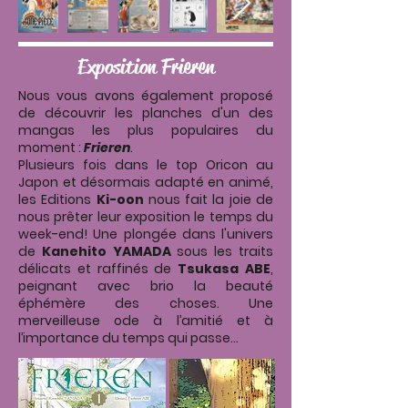
Exposition Frieren
Nous vous avons également proposé
de découvrir les planches d'un des
mangas les plus populaires du
moment :
Frieren
.
Plusieurs fois dans le top Oricon au
Japon et désormais adapté en animé,
les Editions
Ki-oon
nous fait la joie de
nous prêter leur exposition le temps du
week-end! Une plongée dans l'univers
de
Kanehito YAMADA
sous les traits
délicats et raffinés de
Tsukasa ABE
,
peignant avec brio la beauté
éphémère des choses. Une
merveilleuse ode à l’amitié et à
l’importance du temps qui passe…